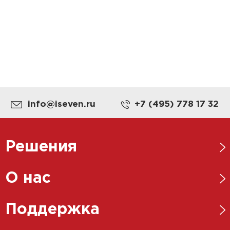
info@iseven.ru
+7 (495) 778 17 32
Решения
Нефтегазовая отрасль
О нас
Металлургическая отрасль
Новости
Поддержка
Энергетика
Ответственный бизнес
Пищевая промышленность