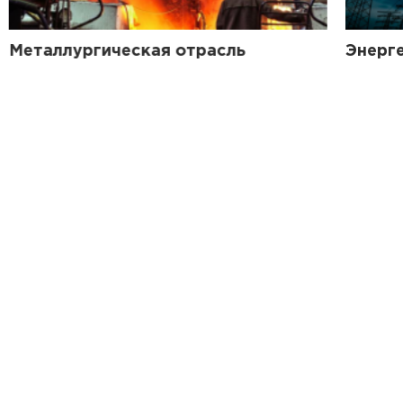
Металлургическая отрасль
Энерг