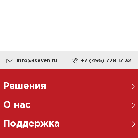
info@iseven.ru
+7 (495) 778 17 32
Решения
Нефтегазовая отрасль
О нас
Металлургическая отрасль
Новости
Поддержка
Энергетика
Ответственный бизнес
Пищевая промышленность