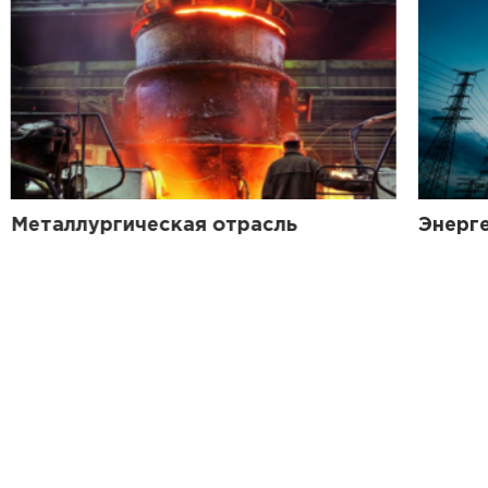
Металлургическая отрасль
Энерг