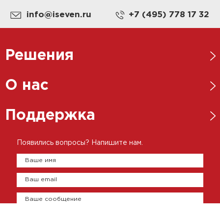
info@iseven.ru
+7 (495) 778 17 32
Решения
Нефтегазовая отрасль
О нас
Металлургическая отрасль
Новости
Поддержка
Энергетика
Ответственный бизнес
Пищевая промышленность
Каталоги
Появились вопросы? Напишите нам.
История
Цементно-бетонная промышленность
Брошюры
Ваше имя
Представительства
Сертификаты
Ваш email
Оплата и доставка
Контакты
Ваше сообщение