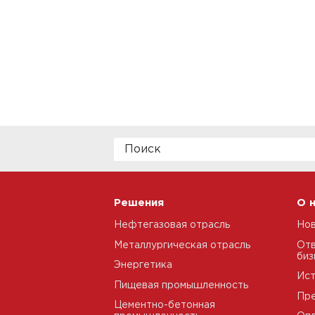
Решения
О 
Нефтегазовая отрасль
Но
Металлургическая отрасль
Отв
биз
Энергетика
Ис
Пищевая промышленность
Пре
Цементно-бетонная