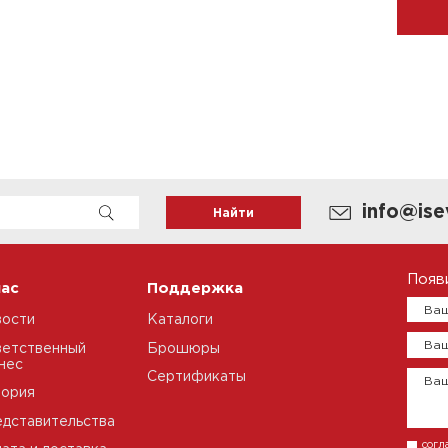
info@ise
Появ
нас
Поддержка
Ваш
вости
Каталоги
Ваш
етственный
Брошюры
нес
Сертификаты
Ва
тория
дставительства
согл