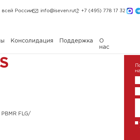
 всей России
info@iseven.ru
+7 (495) 778 17 32
ды
Консолидация
Поддержка
О
нас
S
П
на
2 PBMR FLG/