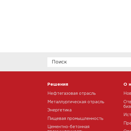
Решения
О 
Нефтегазовая отрасль
Но
Металлургическая отрасль
Отв
биз
Энергетика
Ис
Пищевая промышленность
Пре
Цементно-бетонная