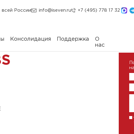
 всей России
info@iseven.ru
+7 (495) 778 17 32
ды
Консолидация
Поддержка
О
нас
BS
П
на
E