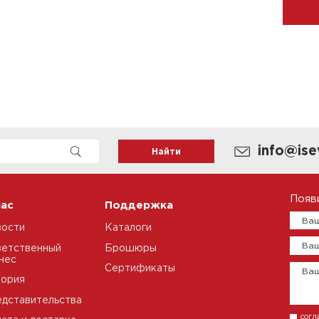
info@ise
Появ
нас
Поддержка
Ваш
вости
Каталоги
Ваш
етственный
Брошюры
нес
Сертификаты
Ва
тория
дставительства
согл