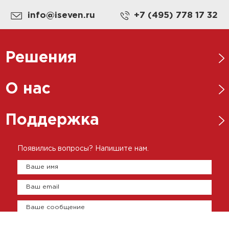
info@iseven.ru
+7 (495) 778 17 32
Решения
Нефтегазовая отрасль
О нас
Металлургическая отрасль
Новости
Поддержка
Энергетика
Ответственный бизнес
Пищевая промышленность
Каталоги
Появились вопросы? Напишите нам.
История
Цементно-бетонная промышленность
Брошюры
Ваше имя
Представительства
Сертификаты
Ваш email
Оплата и доставка
Контакты
Ваше сообщение