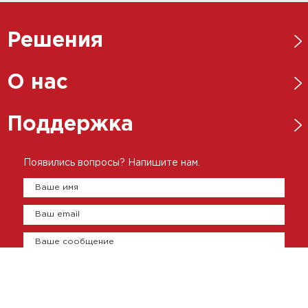
Решения
Нефтегазовая отрасль
О нас
Металлургическая отрасль
Новости
Поддержка
Энергетика
Ответственный бизнес
Пищевая промышленность
Каталоги
Появились вопросы? Напишите нам.
История
Цементно-бетонная промышленность
Брошюры
Ваше имя
Представительства
Сертификаты
Ваш email
Оплата и доставка
Контакты
Ваше сообщение