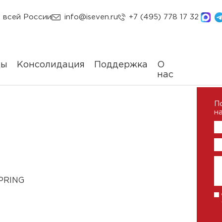
 всей России
info@iseven.ru
+7 (495) 778 17 32
ды
Консолидация
Поддержка
О
нас
П
на
SPRING