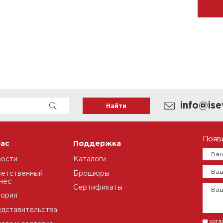
info@ise
Появ
нас
Поддержка
Ваш
вости
Каталоги
Ваш
етственный
Брошюры
нес
Сертификаты
Ва
тория
дставительства
согл