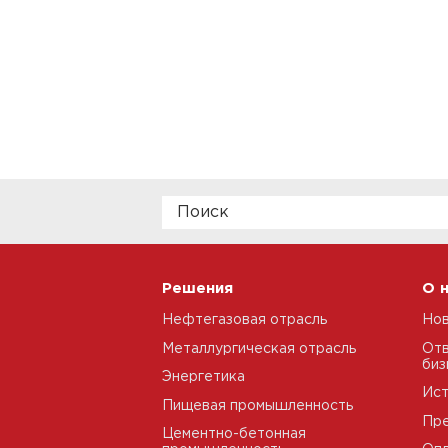
Решения
О 
Нефтегазовая отрасль
Но
Металлургическая отрасль
Отв
биз
Энергетика
Ис
Пищевая промышленность
Пре
Цементно-бетонная