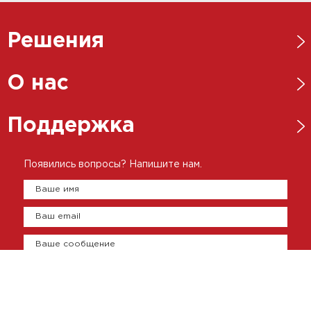
Решения
Нефтегазовая отрасль
О нас
Металлургическая отрасль
Новости
Поддержка
Энергетика
Ответственный бизнес
Пищевая промышленность
Каталоги
Появились вопросы? Напишите нам.
История
Цементно-бетонная промышленность
Брошюры
Ваше имя
Представительства
Сертификаты
Ваш email
Оплата и доставка
Контакты
Ваше сообщение