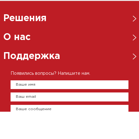
Решения
Нефтегазовая отрасль
О нас
Металлургическая отрасль
Новости
Поддержка
Энергетика
Ответственный бизнес
Пищевая промышленность
Каталоги
Появились вопросы? Напишите нам.
История
Цементно-бетонная промышленность
Брошюры
Ваше имя
Представительства
Сертификаты
Ваш email
Оплата и доставка
Контакты
Ваше сообщение