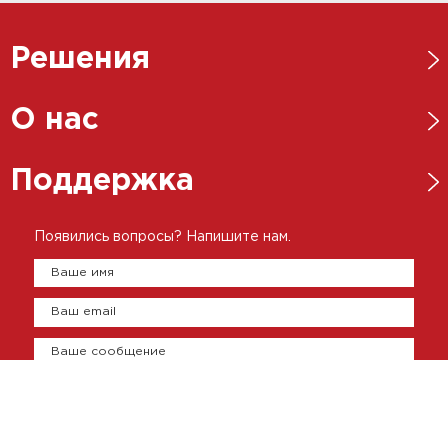
Решения
Нефтегазовая отрасль
О нас
Металлургическая отрасль
Новости
Поддержка
Энергетика
Ответственный бизнес
Пищевая промышленность
Каталоги
Появились вопросы? Напишите нам.
История
Цементно-бетонная промышленность
Брошюры
Ваше имя
Представительства
Сертификаты
Ваш email
Оплата и доставка
Контакты
Ваше сообщение