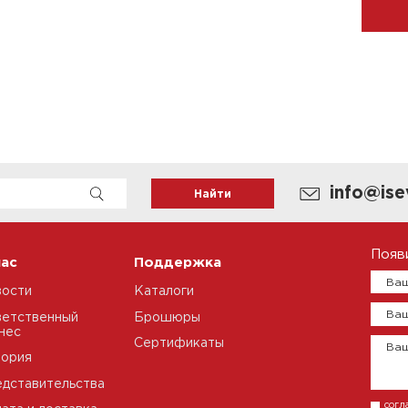
info@ise
Появ
нас
Поддержка
Ваш
вости
Каталоги
Ваш
етственный
Брошюры
нес
Сертификаты
Ва
тория
дставительства
согл