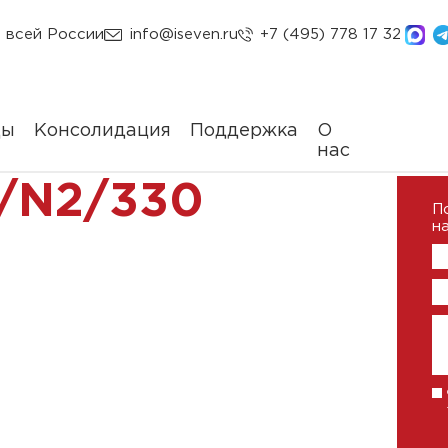
 всей России
info@iseven.ru
+7 (495) 778 17 32
ды
Консолидация
Поддержка
О
нас
/N2/330
П
на