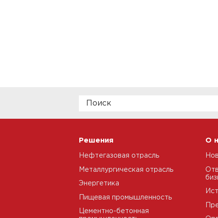
Решения
О 
Нефтегазовая отрасль
Но
Металлургическая отрасль
Отв
биз
Энергетика
Ис
Пищевая промышленность
Пре
Цементно-бетонная