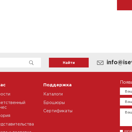
info@ise
Появ
нас
Поддержка
Ваш
вости
Каталоги
Ваш
етственный
Брошюры
нес
Сертификаты
Ва
тория
дставительства
согл