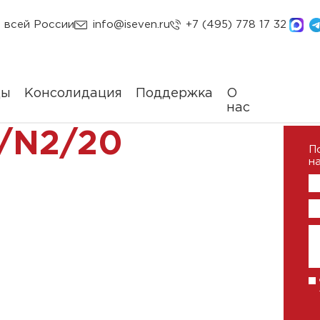
 всей России
info@iseven.ru
+7 (495) 778 17 32
ды
Консолидация
Поддержка
О
нас
/N2/20
П
на