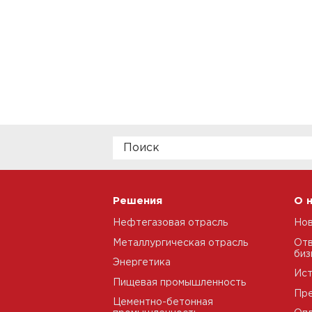
Решения
О 
Нефтегазовая отрасль
Но
Металлургическая отрасль
Отв
биз
Энергетика
Ис
Пищевая промышленность
Пре
Цементно-бетонная