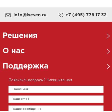
info@iseven.ru
+7 (495) 778 17 32
Решения
Нефтегазовая отрасль
О нас
Металлургическая отрасль
Новости
Поддержка
Энергетика
Ответственный бизнес
Пищевая промышленность
Каталоги
Появились вопросы? Напишите нам.
История
Цементно-бетонная промышленность
Брошюры
Ваше имя
Представительства
Сертификаты
Ваш email
Оплата и доставка
Контакты
Ваше сообщение