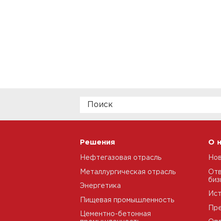
Решения
О 
Нефтегазовая отрасль
Но
Металлургическая отрасль
Отв
биз
Энергетика
Ис
Пищевая промышленность
Пре
Цементно-бетонная