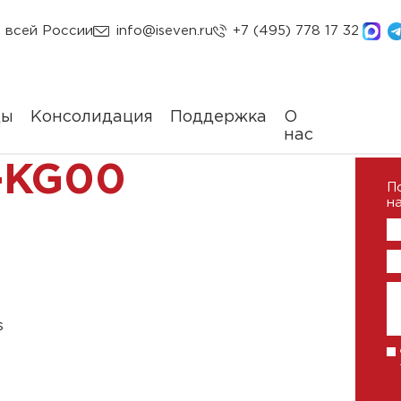
 всей России
info@iseven.ru
+7 (495) 778 17 32
ды
Консолидация
Поддержка
О
нас
-KG00
П
на
s