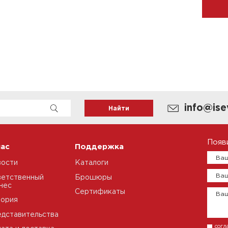
info@ise
Появ
нас
Поддержка
Ваш
вости
Каталоги
Ваш
етственный
Брошюры
нес
Сертификаты
Ва
тория
дставительства
согл