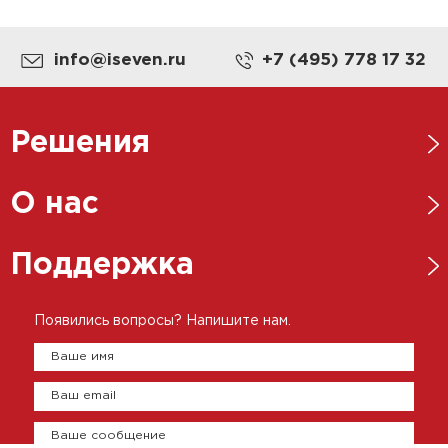
info@iseven.ru
+7 (495) 778 17 32
Решения
Нефтегазовая отрасль
О нас
Металлургическая отрасль
Новости
Поддержка
Энергетика
Ответственный бизнес
Пищевая промышленность
Каталоги
Появились вопросы? Напишите нам.
История
Цементно-бетонная промышленность
Брошюры
Ваше имя
Представительства
Сертификаты
Ваш email
Оплата и доставка
Контакты
Ваше сообщение