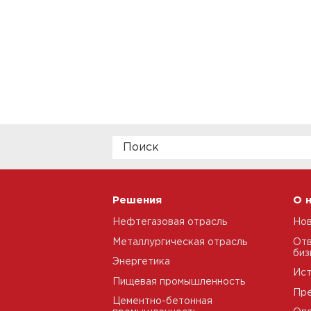
Решения
О 
Нефтегазовая отрасль
Но
Металлургическая отрасль
Отв
биз
Энергетика
Ис
Пищевая промышленность
Пре
Цементно-бетонная