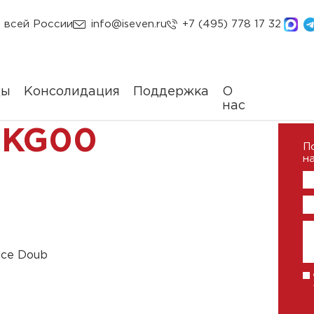
 всей России
info@iseven.ru
+7 (495) 778 17 32
ды
Консолидация
Поддержка
О
нас
-KG00
П
на
ace Doub