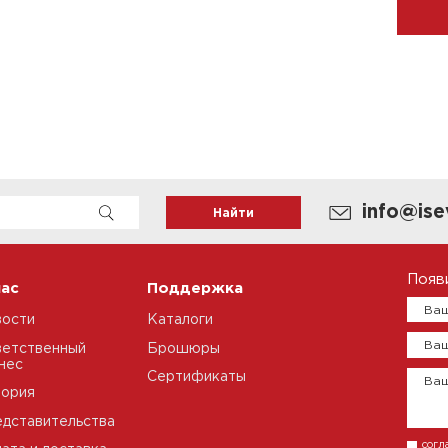
info@ise
Появ
нас
Поддержка
Ваш
вости
Каталоги
Ваш
етственный
Брошюры
нес
Сертификаты
Ва
тория
дставительства
согл