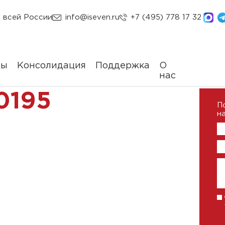
 всей России
info@iseven.ru
+7 (495) 778 17 32
ды
Консолидация
Поддержка
О
нас
0195
П
на