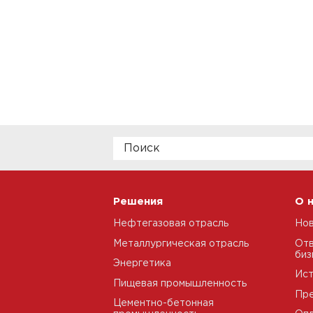
Решения
О 
Нефтегазовая отрасль
Но
Металлургическая отрасль
Отв
биз
Энергетика
Ис
Пищевая промышленность
Пре
Цементно-бетонная