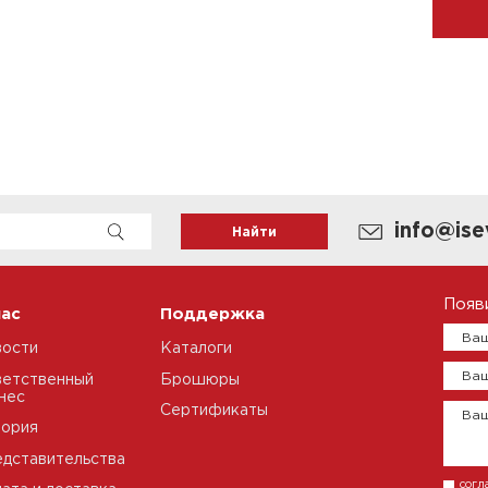
info@ise
Появ
нас
Поддержка
Ваш
вости
Каталоги
Ваш
етственный
Брошюры
нес
Сертификаты
Ва
тория
дставительства
согл