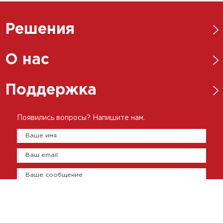
Решения
Нефтегазовая отрасль
О нас
Металлургическая отрасль
Новости
Поддержка
Энергетика
Ответственный бизнес
Пищевая промышленность
Каталоги
Появились вопросы? Напишите нам.
История
Цементно-бетонная промышленность
Брошюры
Ваше имя
Представительства
Сертификаты
Ваш email
Оплата и доставка
Контакты
Ваше сообщение