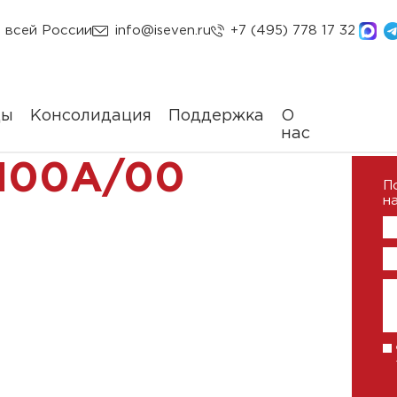
 всей России
info@iseven.ru
+7 (495) 778 17 32
ды
Консолидация
Поддержка
О
нас
100A/00
П
на