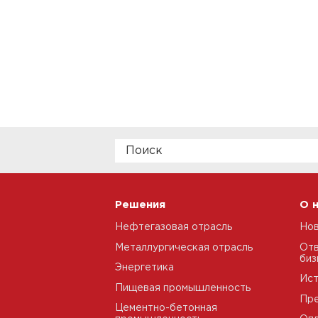
Решения
О 
Нефтегазовая отрасль
Но
Металлургическая отрасль
Отв
биз
Энергетика
Ис
Пищевая промышленность
Пре
Цементно-бетонная