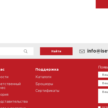
info@ise
Появ
нас
Поддержка
Ваш
вости
Каталоги
Ваш
етственный
Брошюры
нес
Сертификаты
Ва
тория
дставительства
согл